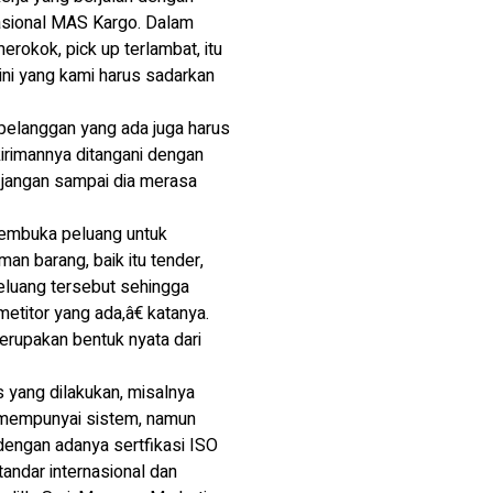
asional MAS Kargo. Dalam
okok, pick up terlambat, itu
 ini yang kami harus sadarkan
pelanggan yang ada juga harus
irimannya ditangani dengan
, jangan sampai dia merasa
membuka peluang untuk
an barang, baik itu tender,
eluang tersebut sehingga
etitor yang ada,â€ katanya.
merupakan bentuk nyata dari
 yang dilakukan, misalnya
h mempunyai sistem, namun
 dengan adanya sertfikasi ISO
andar internasional dan