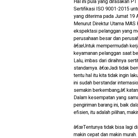
Hal ini pula yang dirasakan 
Sertifikasi ISO 9001-2015 untu
yang diterima pada Jumat 19 Ap
Menurut Direktur Utama MAS 
ekspektasi pelanggan yang me
perusahaan besar dan perusah
â€œUntuk mempermudah kerjasa
keyamanan pelanggan saat bek
Lalu, imbas dari diraihnya ser
standarnya. â€œJadi tidak ber
tentu hal itu kita tidak ingin 
ini sudah berstandar interna
semakin berkembang,â€ katan
Dalam kesempatan yang sama, 
pengiriman barang ini, baik 
efisien, itu adalah pilihan, ma
â€œTentunya tidak bisa lagi di
makin cepat dan makin murah. N