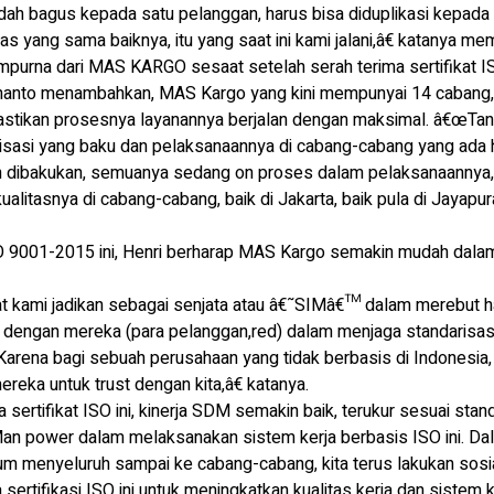
dah bagus kepada satu pelanggan, harus bisa diduplikasi kepada
tas yang sama baiknya, itu yang saat ini kami jalani,â€ katanya
purna dari MAS KARGO sesaat setelah serah terima sertifikat 
unanto menambahkan, MAS Kargo yang kini mempunyai 14 cabang,
stikan prosesnya layanannya berjalan dengan maksimal. â€œTan
sasi yang baku dan pelaksanaannya di cabang-cabang yang ada 
 dibakukan, semuanya sedang on proses dalam pelaksanaannya, 
ualitasnya di cabang-cabang, baik di Jakarta, baik pula di Jayapur
ISO 9001-2015 ini, Henri berharap MAS Kargo semakin mudah dala
pat kami jadikan sebagai senjata atau â€˜SIMâ€™ dalam merebut 
ne dengan mereka (para pelanggan,red) dalam menjaga standarisasi
 Karena bagi sebuah perusahaan yang tidak berbasis di Indonesia,
reka untuk trust dengan kita,â€ katanya.
 sertifikat ISO ini, kinerja SDM semakin baik, terukur sesuai stan
Man power dalam melaksanakan sistem kerja berbasis ISO ini. Da
elum menyeluruh sampai ke cabang-cabang, kita terus lakukan sosi
ertifikasi ISO ini untuk meningkatkan kualitas kerja dan sistem 