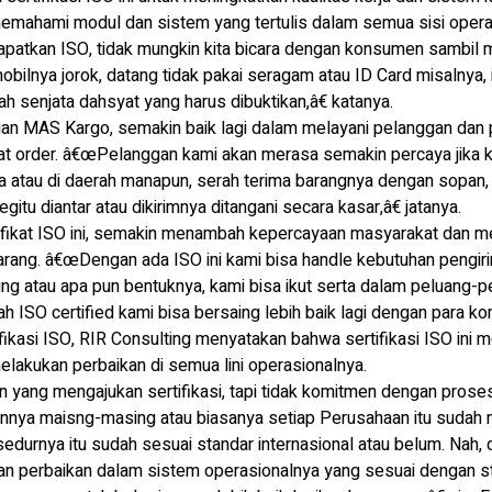
emahami modul dan sistem yang tertulis dalam semua sisi oper
atkan ISO, tidak mungkin kita bicara dengan konsumen sambil mer
obilnya jorok, datang tidak pakai seragam atau ID Card misalnya,
lah senjata dahsyat yang harus dibuktikan,â€ katanya.
an MAS Kargo, semakin baik lagi dalam melayani pelanggan dan 
at order. â€œPelanggan kami akan merasa semakin percaya jika k
rta atau di daerah manapun, serah terima barangnya dengan sopan
itu diantar atau dikirimnya ditangani secara kasar,â€ jatanya.
rtifikat ISO ini, semakin menambah kepercayaan masyarakat dan 
rang. â€œDengan ada ISO ini kami bisa handle kebutuhan pengirim
ng atau apa pun bentuknya, kami bisa ikut serta dalam peluang-p
ISO certified kami bisa bersaing lebih baik lagi dengan para kom
fikasi ISO, RIR Consulting menyatakan bahwa sertifikasi ISO ini 
lakukan perbaikan di semua lini operasionalnya.
yang mengajukan sertifikasi, tapi tidak komitmen dengan proses
annya maisng-masing atau biasanya setiap Perusahaan itu suda
sedurnya itu sudah sesuai standar internasional atau belum. Nah,
an perbaikan dalam sistem operasionalnya yang sesuai dengan st