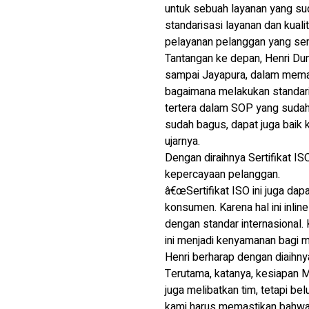
untuk sebuah layanan yang su
standarisasi layanan dan kuali
pelayanan pelanggan yang sem
Tantangan ke depan, Henri D
sampai Jayapura, dalam mema
bagaimana melakukan standari
tertera dalam SOP yang sudah
sudah bagus, dapat juga baik k
ujarnya.
Dengan diraihnya Sertifikat 
kepercayaan pelanggan.
â€œSertifikat ISO ini juga da
konsumen. Karena hal ini inli
dengan standar internasional.
ini menjadi kenyamanan bagi me
Henri berharap dengan diaihnya
Terutama, katanya, kesiapan 
juga melibatkan tim, tetapi b
kami harus memastikan bahwa s