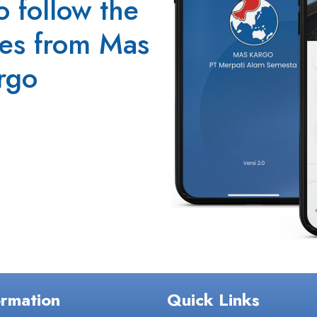
o follow the
tes from Mas
rgo
ormation
Quick Links