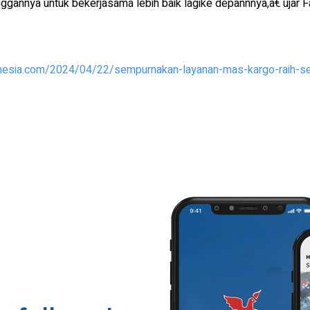
nnya untuk bekerjasama lebih baik lagike depannnya,â€ ujar Fa
nesia.com/2024/04/22/sempurnakan-layanan-mas-kargo-raih-ser