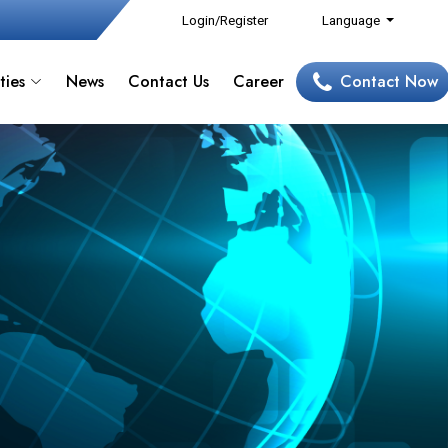
Login/Register
Language
ties
News
Contact Us
Career
Contact Now