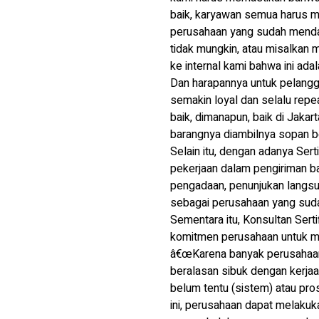
baik, karyawan semua harus m
perusahaan yang sudah mendap
tidak mungkin, atau misalkan m
ke internal kami bahwa ini ada
Dan harapannya untuk pelangg
semakin loyal dan selalu repe
baik, dimanapun, baik di Jaka
barangnya diambilnya sopan beg
Selain itu, dengan adanya Se
pekerjaan dalam pengiriman ba
pengadaan, penunjukan langsu
sebagai perusahaan yang sudah 
Sementara itu, Konsultan Serti
komitmen perusahaan untuk me
â€œKarena banyak perusahaan 
beralasan sibuk dengan kerja
belum tentu (sistem) atau pro
ini, perusahaan dapat melakuk