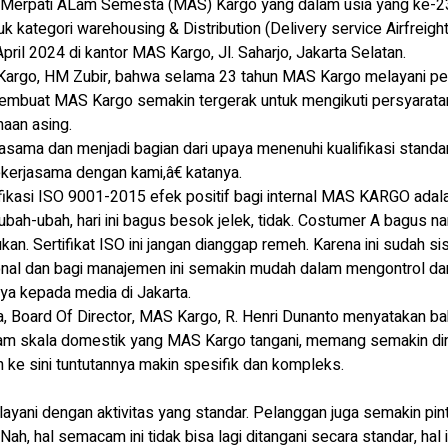
PT Merpati ALam Semesta (MAS) Kargo yang dalam usia yang ke-
k kategori warehousing & Distribution (Delivery service Airfreight,
ril 2024 di kantor MAS Kargo, Jl. Saharjo, Jakarta Selatan.
Kargo, HM Zubir, bahwa selama 23 tahun MAS Kargo melayani pe
mbuat MAS Kargo semakin tergerak untuk mengikuti persyaratan
aan asing.
ma dan menjadi bagian dari upaya menenuhi kualifikasi standar
erjasama dengan kami,â€ katanya.
tifikasi ISO 9001-2015 efek positif bagi internal MAS KARGO adala
ubah-ubah, hari ini bagus besok jelek, tidak. Costumer A bagus n
lakukan. Sertifikat ISO ini jangan dianggap remeh. Karena ini sudah
sional dan bagi manajemen ini semakin mudah dalam mengontrol d
ya kepada media di Jakarta.
Board Of Director, MAS Kargo, R. Henri Dunanto menyatakan ba
dalam skala domestik yang MAS Kargo tangani, memang semakin di
kin ke sini tuntutannya makin spesifik dan kompleks.
layani dengan aktivitas yang standar. Pelanggan juga semakin pint
ah, hal semacam ini tidak bisa lagi ditangani secara standar, hal